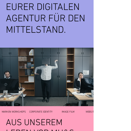
EURER DIGITALEN
AGENTUR FÜR DEN
MITTELSTAND.
MARKEN WORKSHOPS
CORPORATE IDENTITY
IMAGE FILM
WEBSITE DESIGN
AUS UNSEREM