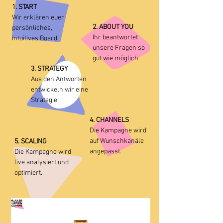
1. START
Wir erklären euer
2. ABOUT YOU
persönliches,
Ihr beantwortet
intuitives Board.
unsere Fragen so
gut wie möglich.
3. STRATEGY
Aus den Antworten
entwickeln wir eine
Strategie.
4. CHANNELS
Die Kampagne wird
auf Wunschkanäle
5. SCALING
angepasst.
Die Kampagne wird
live analysiert und
optimiert.